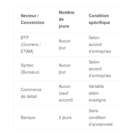
Nombre
Secteur /
Condition
de
Ré
Convention
spécifique
jours
BTP
Selon
Aucun
(Ouvriers /
accord
N/
jour
ETAM)
d’entreprise
Selon
Syntec
Aucun
accord
N/
(Bureaux)
jour
d’entreprise
Aucun
Variable
Commerce
Mai
(sauf
selon
de détail
ac
accord)
enseigne
Sans
Ma
Banque
2 jours
condition
int
d’ancienneté